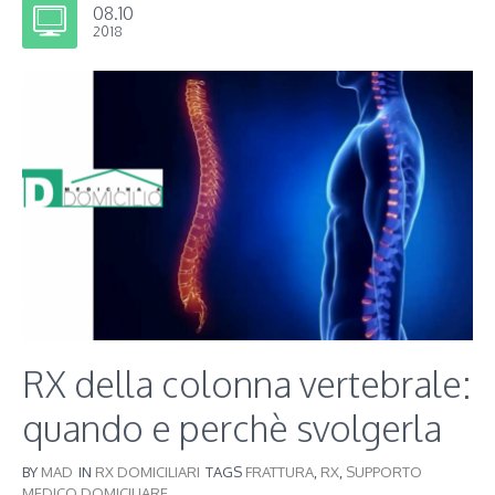
08.10
2018
RX della colonna vertebrale:
quando e perchè svolgerla
BY
MAD
IN
RX DOMICILIARI
TAGS
FRATTURA
,
RX
,
SUPPORTO
MEDICO DOMICILIARE