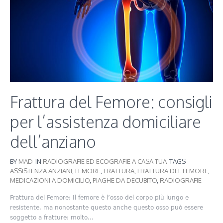
Frattura del Femore: consigli
per l’assistenza domiciliare
dell’anziano
BY
MAD
IN
RADIOGRAFIE ED ECOGRAFIE A CASA TUA
TAGS
ASSISTENZA ANZIANI
,
FEMORE
,
FRATTURA
,
FRATTURA DEL FEMORE
,
MEDICAZIONI A DOMICILIO
,
PIAGHE DA DECUBITO
,
RADIOGRAFIE
Frattura del Femore: Il femore è l’osso del corpo più lungo e
resistente, ma nonostante questo anche questo osso può essere
soggetto a fratture: molto...