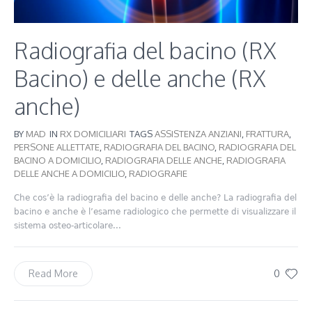
Radiografia del bacino (RX
Bacino) e delle anche (RX
anche)
BY
MAD
IN
RX DOMICILIARI
TAGS
ASSISTENZA ANZIANI
,
FRATTURA
,
PERSONE ALLETTATE
,
RADIOGRAFIA DEL BACINO
,
RADIOGRAFIA DEL
BACINO A DOMICILIO
,
RADIOGRAFIA DELLE ANCHE
,
RADIOGRAFIA
DELLE ANCHE A DOMICILIO
,
RADIOGRAFIE
Che cos’è la radiografia del bacino e delle anche? La radiografia del
bacino e anche è l’esame radiologico che permette di visualizzare il
sistema osteo-articolare...
0
Read More