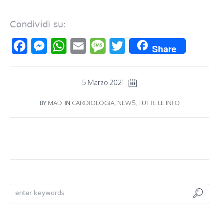
Condividi su:
Facebook
Messenger
WhatsApp
Email
Message
Twitter
Share
5 Marzo 2021
BY
MAD
IN
CARDIOLOGIA
,
NEWS
,
TUTTE LE INFO