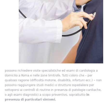
possono richiedere visite specialistiche ed esami di cardiologia a
domicilio a Roma e nelle zone limitrofe. Tutti coloro che – per
qualsiasi ragione (difficoltà motorie, disabilità, infortuni ecc.) – non
possono raggiungere studi medici o strutture ospedaliere per
sottoporsi ai controlli di routine in presenza di patologie cardiache,
o agli esami diagnostici a scopo preventivo, soprattutto
in
presenza di particolari sintomi.