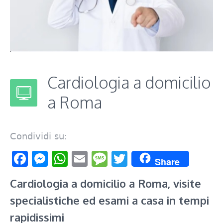
Cardiologia a domicilio
a Roma
Condividi su:
Facebook
Messenger
WhatsApp
Email
Message
Twitter
Share
Cardiologia a domicilio a Roma, visite
specialistiche ed esami a casa in tempi
rapidissimi