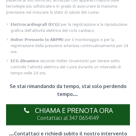
paziente al suo domicilio, attrezzati con apparecchiature dalle
tecnologie più sofisticate e in grado di assicurare la massima
precisione nel misurare lo stato di salute del cuore:
Elettrocardiografi (ECG)
per la registrazione e la riproduzione
grafica dell’attività elettrica del ciclo cardiaco.
Holter Pressorio (o ABPM)
per il monitoraggio e per la
registrazione della pressione arteriosa continuativamente per 24
ore.
ECG dinamico
secondo Holter (inventore) per tenere sotto
controllo l’attività elettrica del cuore durante un intervallo di
tempo nelle 24 ore.
Se stai rimandando da tempo, stai solo perdendo
tempo…
CHIAMA E PRENOTA ORA
Contattaci al 347 0654149
…Contattaci e richiedi subito il nostro intervento