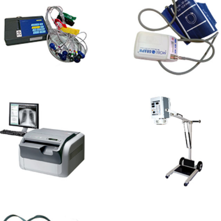
G portatile
Holter Pressorio
ttore CR da tavolo
PXP Standing