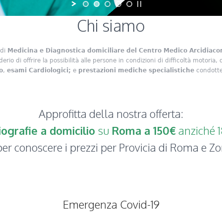
Chi siamo
 di
Medicina e Diagnostica domiciliare del Centro Medico Arcidiaco
erio di offrire la possibilità alle persone in condizioni di difficoltà motoria,
o
,
esami Cardiologici;
e
prestazioni mediche specialistiche
condotte 
Approfitta della nostra offerta:
ografie a domicilio
su
Roma a 150€
anziché 
er conoscere i prezzi per Provicia di Roma e Zo
Emergenza Covid-19