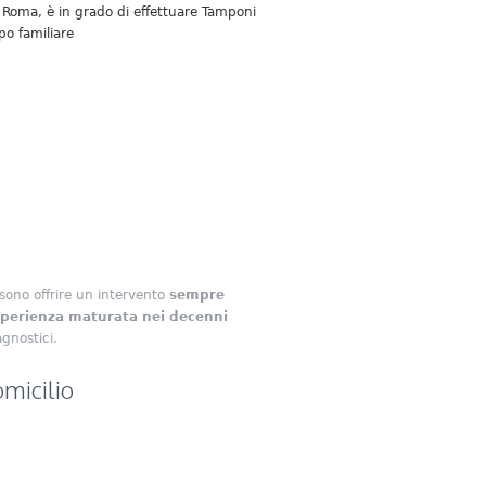
di Roma, è in grado di effettuare Tamponi
po familiare
ossono offrire un intervento
sempre
perienza maturata nei decenni
gnostici.
micilio