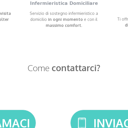
e
Infermieristica Domiciliare
visita
Servizio di sostegno infermieristico a
Ti off
olter
domicilio
in ogni momento
e con il
d
massimo comfort
.
Come
contattarci?
AMACI
INVIA