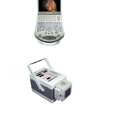
Ecografo portatile
PXP-100 CA – Raggi X