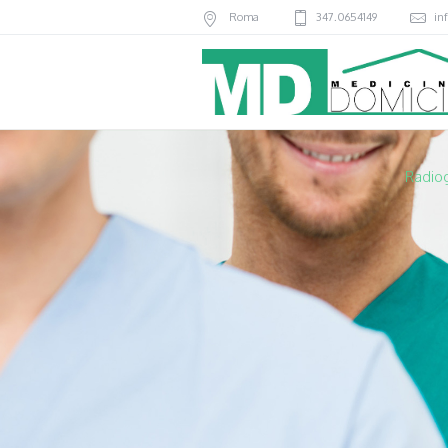
Roma
347.0654149
in
Radiog