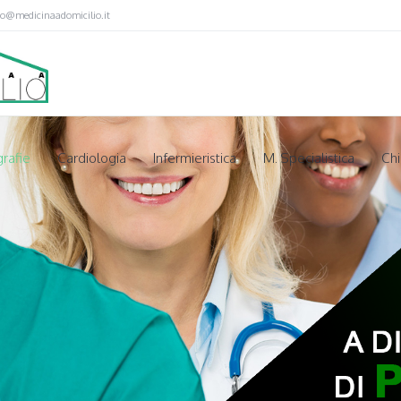
fo@medicinaadomicilio.it
rafie
Cardiologia
Infermieristica
M. Specialistica
Chi