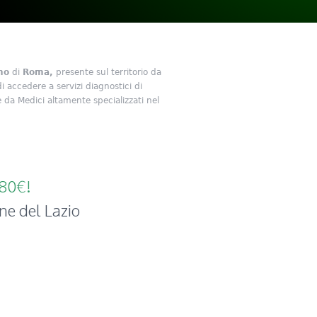
no
di
Roma,
presente sul territorio da
 di accedere a servizi diagnostici di
da Medici altamente specializzati nel
180€!
ne del Lazio