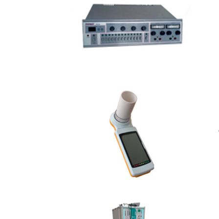
TENS – Stimolazione
EC
Elettrica Nervosa
Transcutanea
Sprirometro
Le