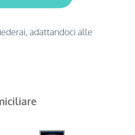
derai, adattandoci alle
iciliare