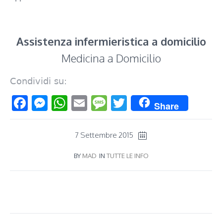
Assistenza infermieristica a domicilio
Medicina a Domicilio
Condividi su:
Facebook
Messenger
WhatsApp
Email
Message
Twitter
Share
7 Settembre 2015
BY
MAD
IN
TUTTE LE INFO