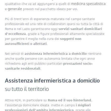
medicina specialistica
qualitativo che va ad aggiungersi a quelli di
generale
e
previsti nel pacchetto ideato per voi.
Più di trent’anni di esperienza maturata nel campo sanitario
professionale ed una rete di collaboratori sparsi su tutta la città di
Roma e nel Lazio garantiscono oggi
servizi sanitari domiciliari
d’eccellenza
, grazie a figure professionali altamente specializzate
per garantire il meglio nella cura dei
soggetti non
autosufficienti o allettati
.
Nei servizi di
assistenza infermieristica a domicilio
rientrano
anche quelle persone con autonomia limitata che ogni anno
richiedono agli enti pubblici particolari
prestazioni socio-
sanitarie residenziali
.
Assistenza infermieristica a domicilio
su tutto il territorio
Attiva H24, in particolare su
Roma ed il suo hinterland
,
l’assistenza domiciliare ideata mette in campo
i migliori
professionisti dell’ambito infermieristico
, grazie alle