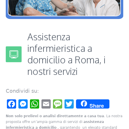
Assistenza
infermieristica a
domicilio a Roma, i
nostri servizi
Condividi su:
Facebook
Messenger
WhatsApp
Email
Message
Twitter
Share
Non solo prelievi o analisi direttamente a casa tua
. La nostra
proposta offre un’ampia gamma di servizi di
assistenza
infermieristica a domicilio
, garantendo un elevato standard