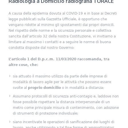
Radiologia a Domicilio radiografia TORACE
A causa della epidemia dovuta al COVID-19 e in base ai Decreti
legge pubblicati sulla Gazzetta Ufficiale, è opportuno che
vengano ridotte al minimo gli spostamenti dai propri domicili.
Nel rispetto delle norme e la sicurezza personale e collettiva
sancita dall’articolo 32 della nostra Costituzione, vi invitiamo a
limitare al massimo i contatti e a seguire le norme di buona
condotta disposte dal nostro Governo:
L’articolo 1 del D.p.c.m. 11/03/2020 raccomanda, tra
altre cose, che:
sia attuato il massimo utilizzo da parte delle imprese di
modalità di lavoro agile per le attività che possono essere
svolte al
proprio domicilio
o in modalità a distanza;
Assumano protocolli di sicurezza anti-contagio e, laddove non
fosse possibile rispettare la distanza interpersonale di un
metro come principale misura di contenimento, con adozione
di strumenti di protezione individuale;
siano incentivate le operazioni di sanificazione dei luoghi di
lavoro, anche utilizzando a tal fine forme di ammortizzatori