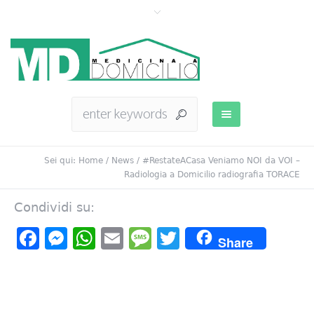
Sei qui:
Home
/
News
/
#RestateACasa Veniamo NOI da VOI –
Radiologia a Domicilio radiografia TORACE
Condividi su:
Facebook
Messenger
WhatsApp
Email
Message
Twitter
Share