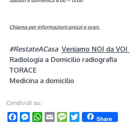
Sabato e domenica 8:00 – 13:00
Chiama per informazioni prezzi e orari.
#RestateACasa
Veniamo NOI da VOI
Radiologia a Domicilio radiografia
TORACE
Medicina a domicilio
Condividi su:
Facebook
Messenger
WhatsApp
Email
Message
Twitter
Share