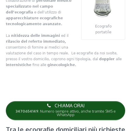
collaborazione di
personale medico
specializzato nel campo
dell’ecografia
e dell’utilizzo di
apparecchiature ecografiche
tecnologicamente avanzate.
Ecografo
portatile
La
nitidezza delle immagini
ed il
rilascio del referto immediato,
consentono di fornire ai medici una
valutazione del caso in tempo reale. Le ecografie da noi svolte,
presso il vostro domicilio, coprono ogni tipologia, dal
doppler
alle
internistiche
fino alle
ginecologiche.
CHIAMA ORA!
3470654149
. Numero sempre attivo, anche tramite SMS e
WhatsApp
Tra le ecografie domiciliari più richieste