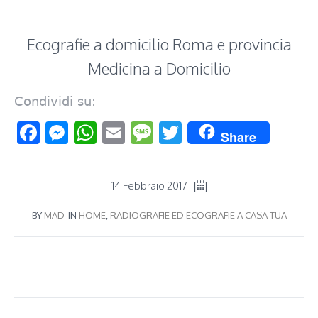
Ecografie a domicilio Roma e provincia
Medicina a Domicilio
Condividi su:
Facebook
Messenger
WhatsApp
Email
Message
Twitter
Share
14 Febbraio 2017
BY
MAD
IN
HOME
,
RADIOGRAFIE ED ECOGRAFIE A CASA TUA