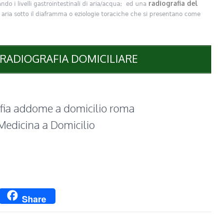
radiografia del
ando i livelli gastrointestinali di aria/acqua; ed una
 aria sotto il diaframma o eziologie toraciche che si presentano come
 RADIOGRAFIA DOMICILIARE
fia addome a domicilio roma
Medicina a Domicilio
p
ssage
Twitter
Share