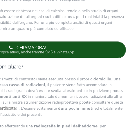
ò essere richiesta nei casi di calcolosi renale o nello studio di organi
alutazione di tali organi risulta difficoltosa, per i reni infatti la presenza
isibilità dell’organo. Per una più completa analisi di questi organi
ornire un quadro più completo ed efficace.
CHIAMA ORA!
pre attivo, anche tramite SMS e WhatsApp
miciliare?
c
(mezzi di contrasto) viene eseguita presso il proprio
domicilio
. Una
sso tasso di radiazioni
, il paziente viene fatto accomodare in
cui la radiografia dovrà essere svolta lateralmente o in posizione prona),
menti anti RX
in maniera tale da non far ricevere radiazioni alle altre
ni sulla nostra strumentazione radioprotettiva potete consultare questa
rtificate
) . L’esame solitamente
dura pochi minuti
ed è totalmente
l’assistito e dei presenti.
to effettuando una
radiografia in piedi dell’addome
, per