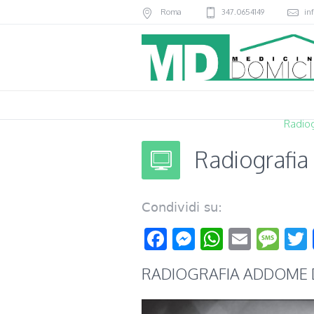
Roma
347.0654149
in
Radiog
Radiografia
Condividi su:
Facebook
Messenger
WhatsAp
Email
Me
RADIOGRAFIA ADDOME 