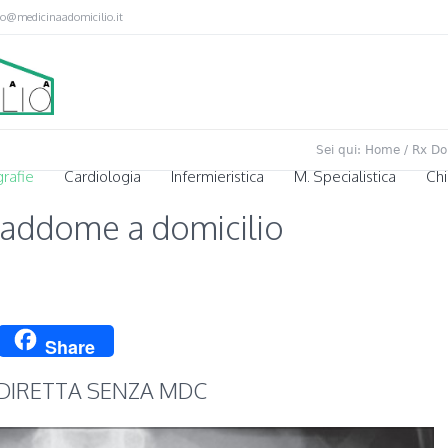
fo@medicinaadomicilio.it
Sei qui:
Home
/
Rx Dom
rafie
Cardiologia
Infermieristica
M. Specialistica
Chi
 addome a domicilio
p
ssage
Twitter
Share
DIRETTA SENZA MDC