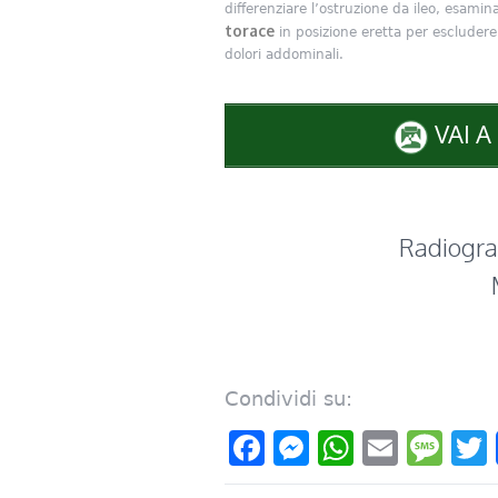
differenziare l’ostruzione da ileo, esamin
torace
in posizione eretta per escludere
dolori addominali.
VAI A
Radiogra
Condividi su:
Facebook
Messenger
WhatsAp
Email
Me