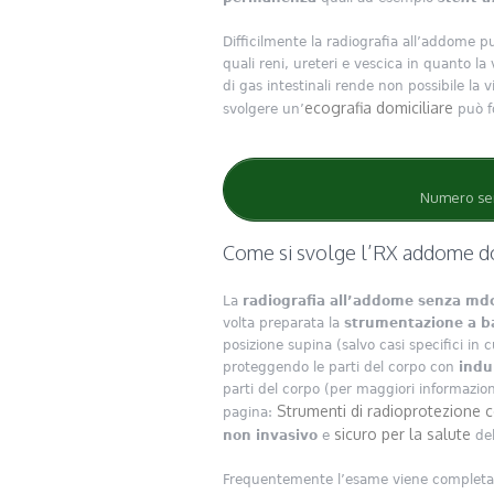
Difficilmente la radiografia all’addome pu
quali reni, ureteri e vescica in quanto la v
di gas intestinali rende non possibile la v
ecografia domiciliare
svolgere un’
può f
Numero sem
Come si svolge l’RX addome do
La
radiografia all’addome senza md
volta preparata la
strumentazione a ba
posizione supina (salvo casi specifici in 
proteggendo le parti del corpo con
indu
parti del corpo (per maggiori informazio
Strumenti di radioprotezione ce
pagina:
sicuro per la salute
non invasivo
e
del
Frequentemente l’esame viene completa