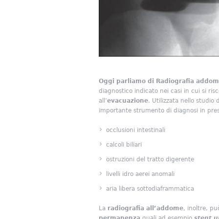
Oggi parliamo di Radiografia addom
diagnostico indicato nei casi in cui si r
all’
evacuazione
. Utilizzata nello studio
importante strumento di diagnosi in pre
occlusioni intestinali
calcoli biliari
ostruzioni del tratto digerente
livelli idro aerei anomali
aria libera sottodiaframmatica
La
radiografia all’addome
, inoltre, p
permanenza
quali ad esempio
stent u