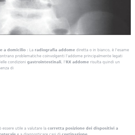
e a domicilio
: La
radiografia addome
diretta o in bianco, è l’esame
iscontrano problematiche coinvolgenti l’addome principalmente legati
 delle condizioni
gastrointestinali
, l’
RX addome
risulta quindi un
senza di
uò essere utile a valutare la
corretta posizione dei dispositivi a
reterale
e a diagnosticare casi di
costipazione
.