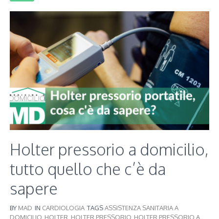
Holter pressorio a domicilio,
tutto quello che c’è da
sapere
BY
MAD
IN
CARDIOLOGIA
TAGS
ASSISTENZA SANITARIA A
DOMICILIO
,
HOLTER
,
HOLTER PRESSORIO
,
HOLTER PRESSORIO A