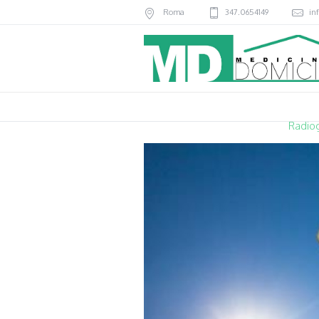
Roma
347.0654149
in
Radiog