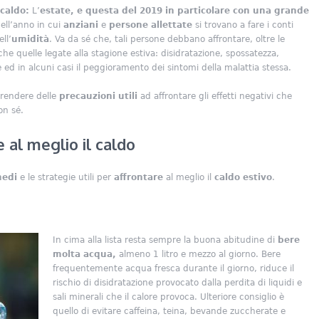
 caldo:
L’
estate, e questa del 2019 in particolare con una grande
dell’anno in cui
anziani
e
persone allettate
si trovano a fare i conti
ll’
umidità
. Va da sé che, tali persone debbano affrontare, oltre le
che quelle legate alla stagione estiva: disidratazione, spossatezza,
ed in alcuni casi il peggioramento dei sintomi della malattia stessa.
prendere delle
precauzioni utili
ad affrontare gli effetti negativi che
on sé.
 al meglio il caldo
medi
e le strategie utili per
affrontare
al meglio il
caldo estivo
.
In cima alla lista resta sempre la buona abitudine di
bere
molta acqua,
almeno 1 litro e mezzo al giorno. Bere
frequentemente acqua fresca durante il giorno, riduce il
rischio di disidratazione provocato dalla perdita di liquidi e
sali minerali che il calore provoca. Ulteriore consiglio è
quello di evitare caffeina, teina, bevande zuccherate e