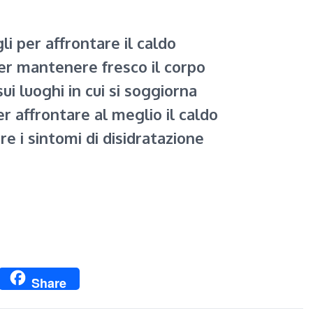
li per affrontare il caldo
er mantenere fresco il corpo
sui luoghi in cui si soggiorna
r affrontare al meglio il caldo
e i sintomi di disidratazione
p
ssage
Twitter
Share