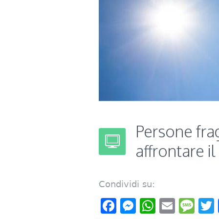
Persone fragi
affrontare i
Condividi su:
Facebook
Messenger
WhatsAp
Email
Me