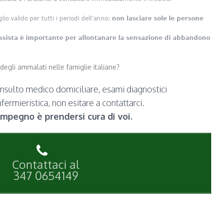
io valido per tutti i periodi dell’anno:
non lasciare sole le persone
ssista è importante per allontanare la sensazione di abbandono
 degli ammalati nelle famiglie italiane?
onsulto medico domiciliare, esami diagnostici
nfermieristica, non esitare a contattarci.
 impegno è prendersi cura di voi.
Contattaci al
347 0654149