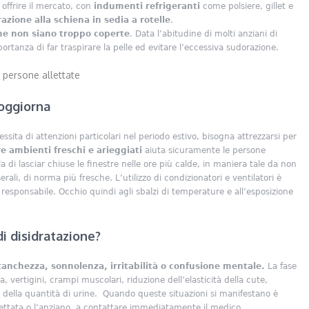
 offrire il mercato, con
indumenti refrigeranti
come polsiere, gillet e
azione alla schiena in sedia a rotelle
.
ne non siano troppo coperte
. Data l’abitudine di molti anziani di
importanza di far traspirare la pelle ed evitare l’eccessiva sudorazione.
e persone allettate
soggiorna
sita di attenzioni particolari nel periodo estivo, bisogna attrezzarsi per
e ambienti freschi e arieggiati
aiuta sicuramente le persone
la di lasciar chiuse le finestre nelle ore più calde, in maniera tale da non
erali, di norma più fresche. L’utilizzo di condizionatori e ventilatori è
o responsabile. Occhio quindi agli sbalzi di temperature e all’esposizione
i disidratazione?
anchezza, sonnolenza, irritabilità o confusione mentale.
La fase
 vertigini, crampi muscolari, riduzione dell’elasticità della cute,
 della quantità di urine. Quando queste situazioni si manifestano è
lettata o l’anziano, a contattare immediatamente il medico.