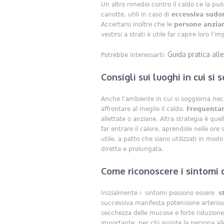
Un altro rimedio contro il caldo ce la può
canotte, utili in caso di
eccessiva sudor
Accertarsi inoltre che le
persone anzia
vestirsi a strati è utile far capire loro l’
Guida pratica all
Potrebbe interessarti:
Consigli sui luoghi in cui si 
Anche l’ambiente in cui si soggiorna neces
affrontare al meglio il caldo.
Frequentar
allettate o anziane. Altra strategia è quel
far entrare il calore, aprendole nelle ore s
utile, a patto che siano utilizzati in mod
diretta e prolungata.
Come riconoscere i sintomi d
Inizialmente i sintomi possono essere
st
successiva manifesta potensione arteriosa,
secchezza delle mucose e forte riduzione
importante, per chi assiste la persona al