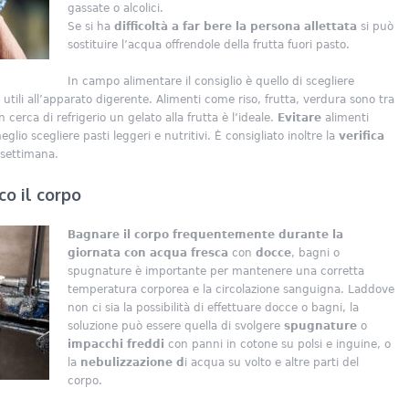
gassate o alcolici.
Se si ha
difficoltà a far bere la persona allettata
si può
sostituire l’acqua offrendole della frutta fuori pasto.
In campo alimentare il consiglio è quello di scegliere
tili all’apparato digerente. Alimenti come riso, frutta, verdura sono tra
n cerca di refrigerio un gelato alla frutta è l’ideale.
Evitare
alimenti
eglio scegliere pasti leggeri e nutritivi. È consigliato inoltre la
verifica
settimana.
co il corpo
Bagnare il corpo frequentemente durante la
giornata con acqua fresca
con
docce
, bagni o
spugnature è importante per mantenere una corretta
temperatura corporea e la circolazione sanguigna. Laddove
non ci sia la possibilità di effettuare docce o bagni, la
soluzione può essere quella di svolgere
spugnature
o
impacchi freddi
con panni in cotone su polsi e inguine, o
la
nebulizzazione d
i acqua su volto e altre parti del
corpo.