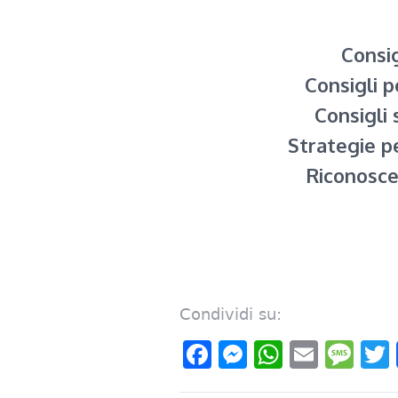
Consig
Consigli p
Consigli 
Strategie pe
Riconoscer
Condividi su:
Facebook
Messenger
WhatsAp
Email
Me