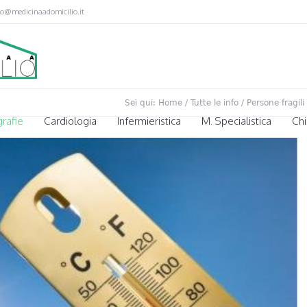
fo@medicinaadomicilio.it
Sei qui:
Home
/
Tutte le info
/
Persone fragili 
rafie
Cardiologia
Infermieristica
M. Specialistica
Chi