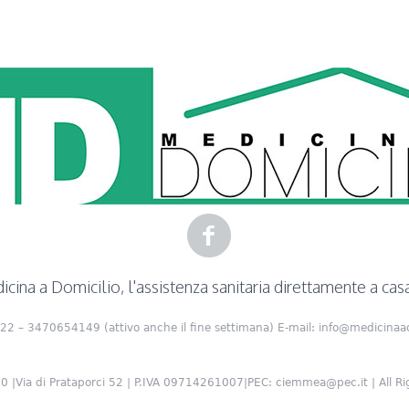
cina a Domicilio, l'assistenza sanitaria direttamente a cas
22 – 3470654149 (attivo anche il fine settimana) E-mail: info@medicinaad
 |Via di Prataporci 52 | P.IVA 09714261007|PEC: ciemmea@pec.it | All Ri