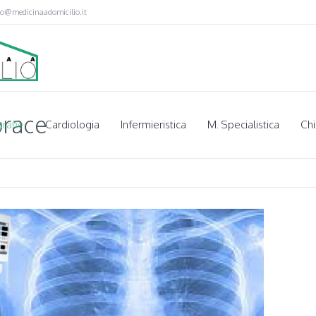
fo@medicinaadomicilio.it
orace
rafie
Cardiologia
Infermieristica
M. Specialistica
Chi