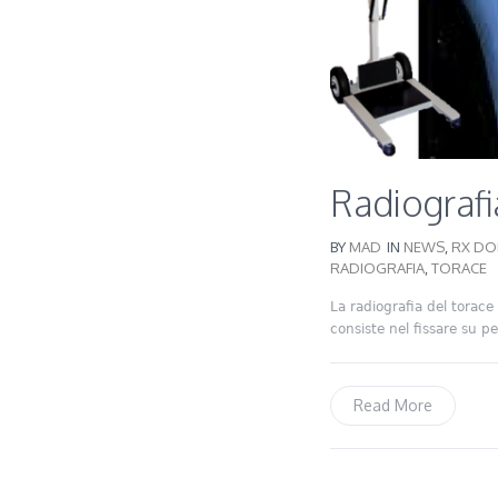
Radiografi
BY
MAD
IN
NEWS
,
RX DOM
RADIOGRAFIA
,
TORACE
La radiografia del torace 
consiste nel fissare su pe
Read More