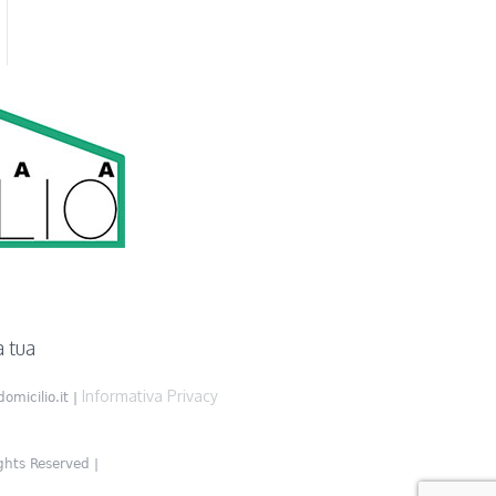
form
plugin
a tua
Informativa Privacy
omicilio.it |
ghts Reserved |