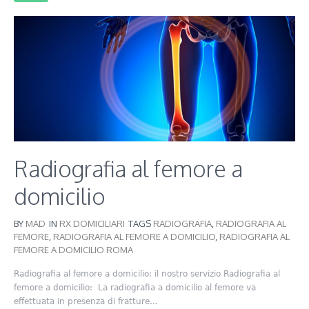
Radiografia al femore a
domicilio
BY
MAD
IN
RX DOMICILIARI
TAGS
RADIOGRAFIA
,
RADIOGRAFIA AL
FEMORE
,
RADIOGRAFIA AL FEMORE A DOMICILIO
,
RADIOGRAFIA AL
FEMORE A DOMICILIO ROMA
Radiografia al femore a domicilio: il nostro servizio Radiografia al
femore a domicilio: La radiografia a domicilio al femore va
effettuata in presenza di fratture...