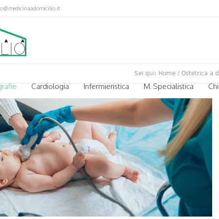
fo@medicinaadomicilio.it
Sei qui:
Home
/
Ostetrica a d
rafie
Cardiologia
Infermieristica
M. Specialistica
Chi