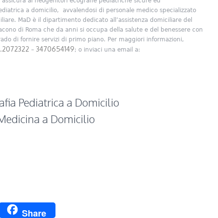
 assicura ai neogenitori ecografie pediatriche sicure ed
pediatrica a domicilio, avvalendosi di personale medico specializzato
iliare. MaD è il dipartimento dedicato all’assistenza domiciliare del
acono di Roma che da anni si occupa della salute e del benessere con
rado di fornire servizi di primo piano. Per maggiori informazioni,
.2072322
3470654149
–
; o inviaci una email a:
fia Pediatrica a Domicilio
Medicina a Domicilio
p
ssage
Twitter
Share