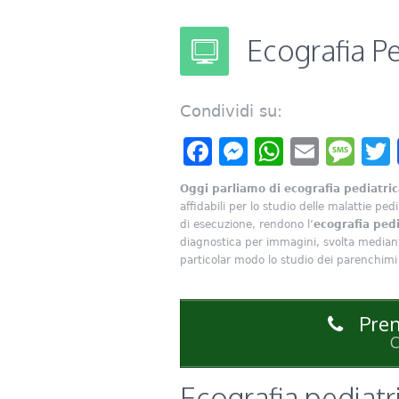
Ecografia Pe
Condividi su:
Facebook
Messenger
WhatsAp
Email
Me
Oggi parliamo di ecografia pediatric
affidabili per lo studio delle malattie ped
di esecuzione, rendono l’
ecografia pedi
diagnostica per immagini, svolta mediante
particolar modo lo studio dei parenchimi 
Pren
C
Ecografia pediatr