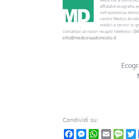
Medicina a Domicilio,
affidabili,ecografia 
nell’assistenza domic
centro Medico Arcidi
medici e tecnici in g
06
contattaci ai nostri recapiti telefonici:
info@medicinaadomicilio.it
Ecogra
Condividi su:
Facebook
Messenger
WhatsAp
Email
Me