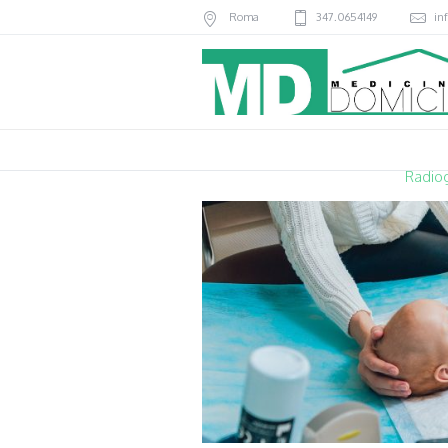
Roma
347.0654149
in
Radiog